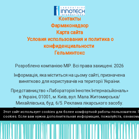
Контакты
Фармаконадзор
Карта сайта
Условия использования и политика о
конфиденциальности
Гельминтокс
Розроблено компанією МІР. Всі права захищені. 2026
Інформація, яка міститься на цьому сайті, призначена
винятково для користувачів на території України.
Представництво «Лабораторія Іннотек Інтернасьйональ»
в Україні, 01001, м. Київ, вул. Мала Житомирська/
Михайлівська, буд. 6/5. Реклама лікарського засобу.
Протипоказання та можливі побічні реакції зазначені в
Этот сайт использует cookies для более комфортной работы пользователя.
інструкції для медичного застосування Флюдітек.
cookies. Если вам нужна дополнительная информация, пожалуйста, ознаком
Зберігати в недоступному для дітей місці. Перед
застосуванням обов'язково ознайомтесь з інструкцією та
проконсультуйтесь з лікарем. Препарат відпускається без