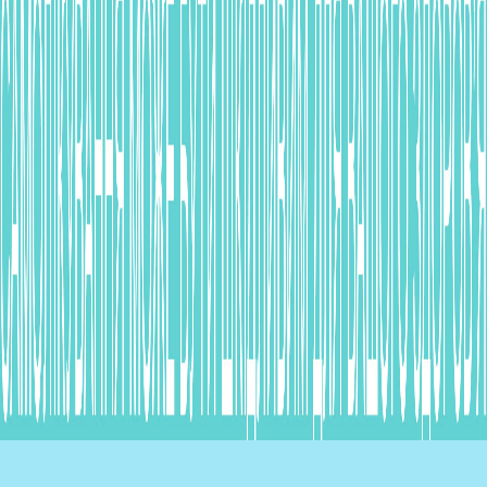
рецепта.
РП №UA/8082/01/02, №UA/8082/01/01 наказ МОЗ України
№1422 від 01.08.2018.
Виробник: ІННОТЕРА ШУЗІ, Франція/INNOTHERA CHOUZY,
France. Представництво «Лабораторія Іннотек
Інтернасьйональ» в Україні, 01001, м. Київ, вул. Мала
Житомирська/Михайлівська, буд. 6/5.